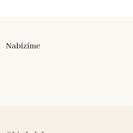
Nabízíme
Opravy věžních hodin
Restaurování věžních hodin
Konzultace zdarma
Opravy ciferníků
Opravy rafijí