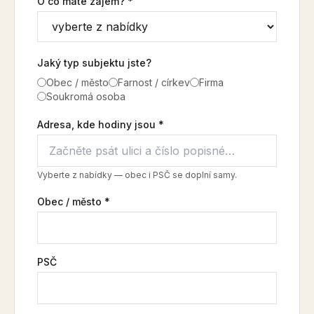
O co máte zájem? *
Jaký typ subjektu jste?
Obec / město
Farnost / církev
Firma
Soukromá osoba
Adresa, kde hodiny jsou *
Vyberte z nabídky — obec i PSČ se doplní samy.
Obec / město *
PSČ