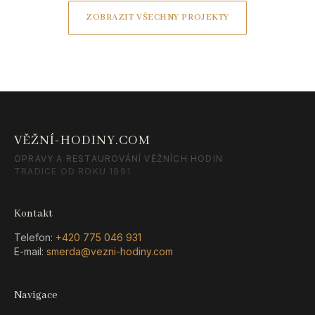
ZOBRAZIT VŠECHNY PROJEKTY
VĚŽNÍ-HODINY.COM
OPRAVY A RESTAUROVÁNÍ VĚŽNÍCH HODIN
TRADICE OD ROKU 1991
Kontakt
Telefon:
+420 775 046 931
E-mail:
smerda@vezni-hodiny.com
Navigace